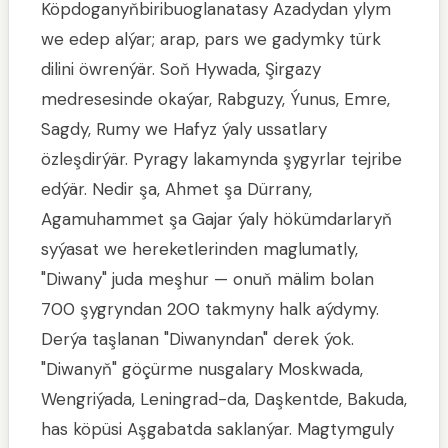
Köpdoganyňbiribuoglanatasy Azadydan ylym
we edep alýar; arap, pars we gadymky türk
dilini öwrenýär. Soň Hywada, Şirgazy
medresesinde okaýar, Rabguzy, Ýunus, Emre,
Sagdy, Rumy we Hafyz ýaly ussatlary
özleşdirýär. Pyragy lakamynda şygyrlar tejribe
edýär. Nedir şa, Ahmet şa Dürrany,
Agamuhammet şa Gajar ýaly hökümdarlaryň
syýasat we hereketlerinden maglumatly,
"Diwany" juda meşhur — onuň mälim bolan
700 şygryndan 200 takmyny halk aýdymy.
Derýa taşlanan "Diwanyndan" derek ýok.
"Diwanyň" göçürme nusgalary Moskwada,
Wengriýada, Leningrad-da, Daşkentde, Bakuda,
has köpüsi Aşgabatda saklanýar. Magtymguly