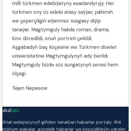
milli türkmen edebiýatyny esaslandyryjy. Her
türkmen ony öz edebi atasy saýýar, pähimiň
we çeperçiligiň elýetmez nusgasy diýip
tanaýar. Magtymguly hakda roman, drama,
kino döredildi, onuň portreti çekildi.
Aşgabadyň baş köçesine we Türkmen döwlet
uniwersitetine Magtymgulynyň ady berildi.
Magtymguly bizde söz sungatynyň seresi hem
ölçegi.
Tejen Nepesow
ahal
info
Ahal welaýatynyñ giñden tanalýan habarlar portaly. Ähli
möhüm wakalar, gündelik habarlar we köpçülikleýin çäreler.