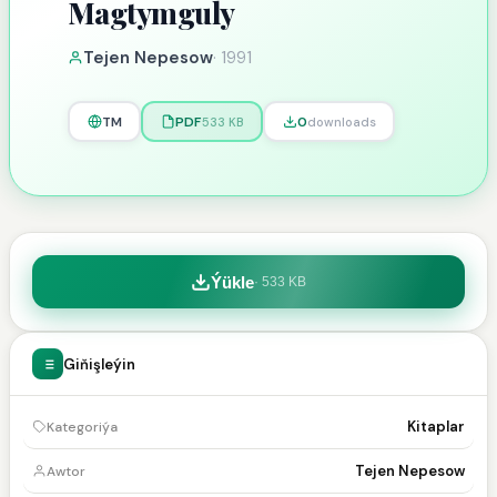
Magtymguly
Tejen Nepesow
·
1991
TM
PDF
0
533 KB
downloads
Ýükle
·
533 KB
Giňişleýin
Kitaplar
Kategoriýa
Tejen Nepesow
Awtor