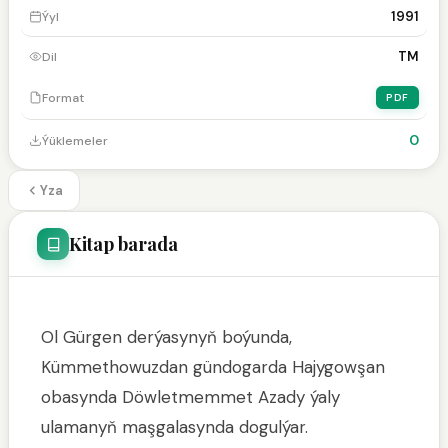
1991
Ýyl
TM
Dil
Format
PDF
0
Ýüklemeler
Yza
Kitap barada
Ol Gürgen derýasynyň boýunda,
Kümmethowuzdan gündogarda Hajygowşan
obasynda Döwletmemmet Azady ýaly
ulamanyň maşgalasynda dogulýar.