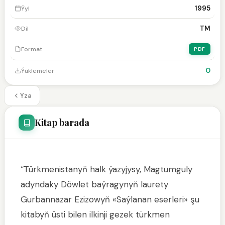
1995
Ýyl
TM
Dil
Format
PDF
0
Ýüklemeler
Yza
Kitap barada
“Türkmenistanyň halk ýazyjysy, Magtumguly
adyndaky Döwlet baýragynyň laurety
Gurbannazar Ezizowyň «Saýlanan eserleri» şu
kitabyň üsti bilen ilkinji gezek türkmen