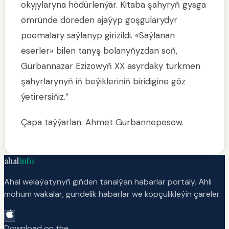
okyjylaryna hödürlenýär. Kitaba şahyryň gysga
ömründe döreden ajaýyp goşgularydyr
poemalary saýlanyp girizildi. «Saýlanan
eserler» bilen tanyş bolanyňyzdan soň,
Gurbannazar Ezizowyň XX asyrdaky türkmen
şahyrlarynyň iň beýikleriniň biridigine göz
ýetirersiňiz.”
Çapa taýýarlan: Ahmet Gurbannepesow.
ahal
info
Ahal welaýatynyñ giñden tanalýan habarlar portaly. Ähli
möhüm wakalar, gündelik habarlar we köpçülikleýin çäreler.
Download on the