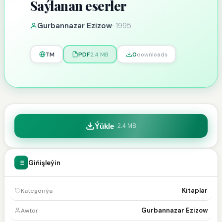
Saýlanan eserler
Gurbannazar Ezizow
·
1995
TM
PDF
0
2.4 MB
downloads
Ýükle
·
2.4 MB
Giňişleýin
Kitaplar
Kategoriýa
Gurbannazar Ezizow
Awtor