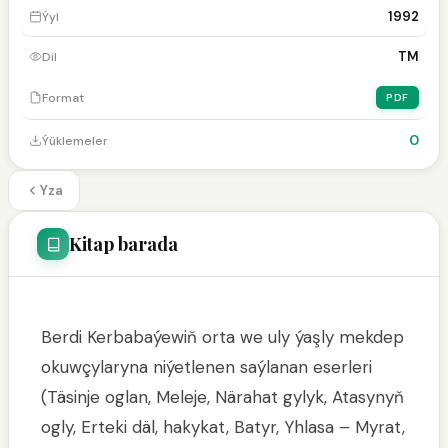
1992
Ýyl
TM
Dil
Format
PDF
0
Ýüklemeler
Yza
Kitap barada
Berdi Kerbabaýewiň orta we uly ýaşly mekdep
okuwçylaryna niýetlenen saýlanan eserleri
(Täsinje oglan, Meleje, Närahat gylyk, Atasynyň
ogly, Erteki däl, hakykat, Batyr, Yhlasa – Myrat,