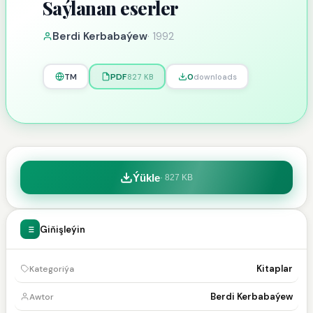
Saýlanan eserler
Berdi Kerbabaýew
·
1992
TM
PDF
0
827 KB
downloads
Ýükle
·
827 KB
Giňişleýin
Kitaplar
Kategoriýa
Berdi Kerbabaýew
Awtor