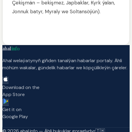
Çekişmän – bekişmez, Japbaklar, Kyrk ýalan,
Jonnuk batyr, Myraly we Soltansöýün).
ahal
info
Ahal welaýatynyñ giñden tanalýan habarlar portaly. Ähli
möhüm wakalar, gündelik habarlar we köpçülikleýin çäreler.
Download on the
App Store
Get it on
Google Play
©
2026
ahal.info —
Ähli hukuklar goraglydyr
🇹🇲