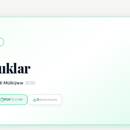
uklar
i Mülkiýew
·
2010
PDF
0
10.0 MB
downloads