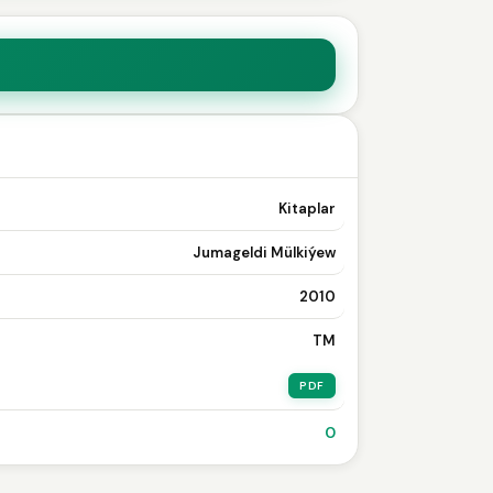
Kitaplar
Jumageldi Mülkiýew
2010
TM
PDF
0