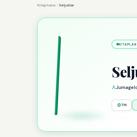
Kitaphana
Seljuklar
KITAPLAR
Selj
Jumageld
TM