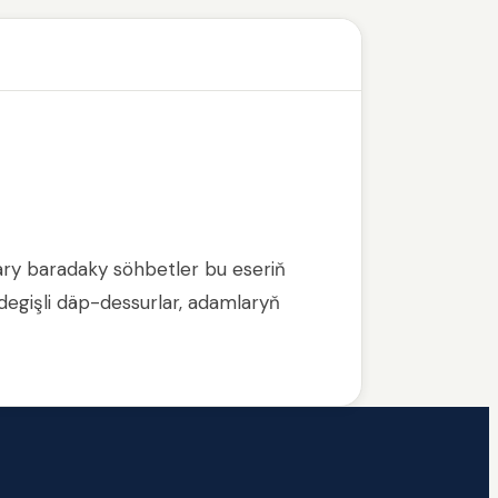
ary baradaky söhbetler bu eseriň
degişli däp-dessurlar, adamlaryň