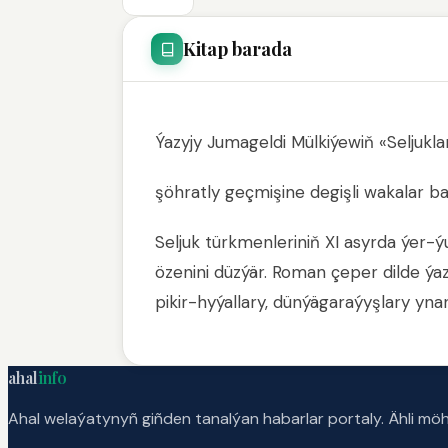
Kitap barada
Ýazyjy Jumageldi Mülkiýewiň «Seljuk
şöhratly geçmişine degişli wakalar b
Seljuk türkmenleriniň XI asyrda ýer
özenini düzýär. Roman çeper dilde ýa
pikir-hyýallary, dünýägaraýyşlary ynan
ahal
info
Ahal welaýatynyñ giñden tanalýan habarlar portaly. Ähli möhü