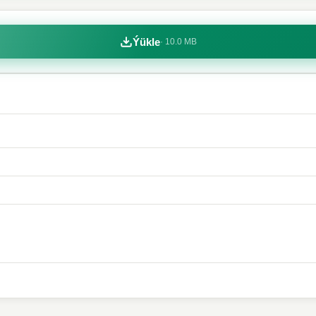
Ýükle
·
10.0 MB