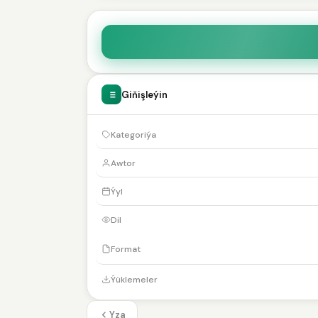
Giňişleýin
Kategoriýa
Awtor
Ýyl
Dil
Format
Ýüklemeler
Yza