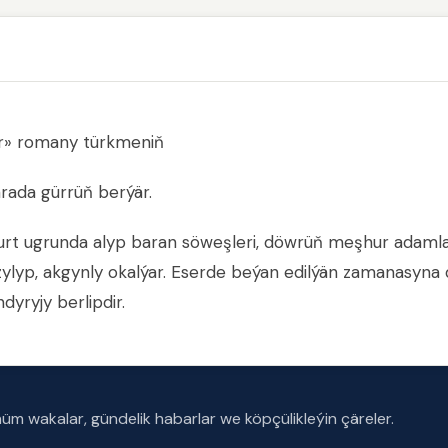
lar» romany türkmeniň
arada gürrüň berýär.
-ýurt ugrunda alyp baran söweşleri, döwrüň meşhur adaml
zylyp, akgynly okalýar. Eserde beýan edilýän zamanasyna 
dyryjy berlipdir.
m wakalar, gündelik habarlar we köpçülikleýin çäreler.